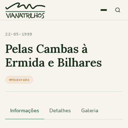
Saltar para o conteúdo
Quem somos
22-05-1999
Pelas Cambas à
Atividades
Ermida e Bilhares
Estatísticas
Moderado
Participações
Informações
Detalhes
Galeria
Diversos